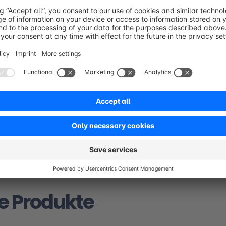
Review
typing
Betting Tabl
nktionierende Prototypen
Ergebnisse bewerten und en
und schnell validieren.
welche Ideen weiterverfolg
e Produkte