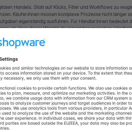
talen Handels. Statt auf Klicks, Filter und Workflows zu reagi
renzen. Käufer:innen müssen komplexe Prozesse nicht länger 
ufgaben eigenständig ausführen. Für Händler:innen bedeutet d
überzeugt, dass dieser Wandel die Interaktion zwischen Händle
chkeiten für Innovation und Wachstum schaffen wird.