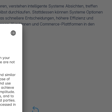
eren, verstehen intelligente Systeme Absichten, treffen
selbst durchlaufen. Stattdessen können Systeme Optionen
as schnellere Entscheidungen, höhere Effizienz und
r:innen, Kund:innen und Commerce-Plattformen in den