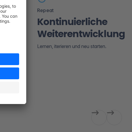
Repeat
e
Kontinuierliche
Weiterentwicklung
tscheiden,
t werden.
Lernen, iterieren und neu starten.