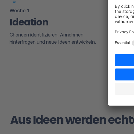
Woche 1
Woche 2-3
Ideation
Proto
Chancen identifizieren, Annahmen
Ideen in fu
hinterfragen und neue Ideen entwickeln.
verwandeln 
Aus Ideen werden echt