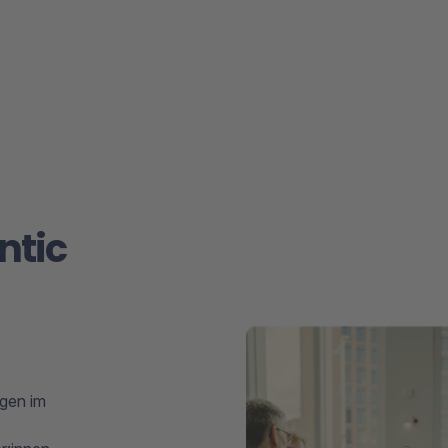
ntic
ngen im