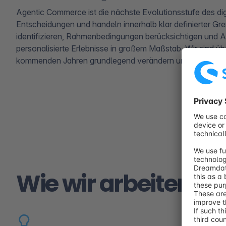
Agentic Commerce ist die nächste Evolutionsstufe des digi
Entscheidungen und handeln innerhalb klar definierter G
identifizieren, Rahmenbedingungen berücksichtigen und A
personalisierte Erlebnisse in großem Maßstab. Wir sind 
kommenden Jahren grundlegend verändern und neue Mögli
Wie wir arbeiten