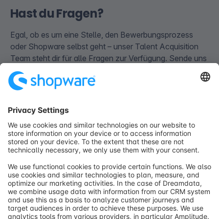
Hast du Fragen?
Egal, ob es um eine Stelle, den Bewerbungsprozess
oder Shopware selbst geht – unser Talent Acquisition
Team steht dir für alle Fragen zur Verfügung. Sende uns
deine Fragen einfach direkt per E-Mail an
career@shopware.com
.
Kontaktiere uns
career@shopware.com